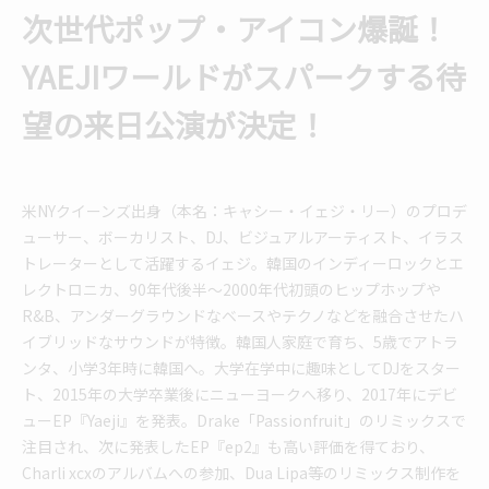
次世代ポップ・アイコン爆誕！
YAEJIワールドがスパークする待
望の来日公演が決定！
米NYクイーンズ出身（本名：キャシー・イェジ・リー）のプロデ
ューサー、ボーカリスト、DJ、ビジュアルアーティスト、イラス
トレーターとして活躍するイェジ。韓国のインディーロックとエ
レクトロニカ、90年代後半〜2000年代初頭のヒップホップや
R&B、アンダーグラウンドなベースやテクノなどを融合させたハ
イブリッドなサウンドが特徴。韓国人家庭で育ち、5歳でアトラ
ンタ、小学3年時に韓国へ。大学在学中に趣味としてDJをスター
ト、2015年の大学卒業後にニューヨークへ移り、2017年にデビ
ューEP『Yaeji』を発表。Drake「Passionfruit」のリミックスで
注目され、次に発表したEP『ep2』も高い評価を得ており、
Charli xcxのアルバムへの参加、Dua Lipa等のリミックス制作を