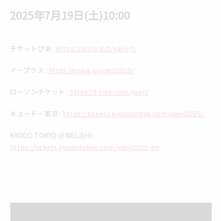
2025年7月19日(土)10:00
チケットぴあ
:
https://w.pia.jp/t/yaeji-t/
イープラス
:
https://eplus.jp/yaeji2025/
ローソンチケット
:
https://l-tike.com/yaeji/
キョードー東京
:
https://tickets.kyodotokyo.com/yaeji2025/
KYODO TOKYO (ENGLISH) :
https://tickets.kyodotokyo.com/yaeji2025-en