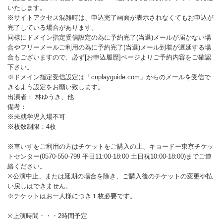
いたします。
※サイトアクセス混雑時は、申込完了画面が表示されなくてもお申込が
完了している場合があります。
同様にドメイン指定受信設定の為に予約完了(当選)メールが届かない場
合やフリーメールご利用の為に予約完了(当選)メール到着が遅延する場
合もございますので、必ず[お申込履歴]ページよりご予約内容をご確認
下さい。
※ドメイン指定受信設定は「cnplayguide.com」からのメールを受信で
きるよう設定をお願い致します。
出演者：
林ゆうき、他
備考：
※未就学児入場不可
※枚数制限：4枚
※車いすをご利用の方はチケットをご購入の上、キョードー東京チケッ
トセンター(0570-550-799 平日11:00-18:00 土日祝10:00-18:00)までご連
絡ください。
※公演中止、または延期の場合を除き、ご購入後のチケットの変更や払
い戻しはできません。
※チケットはお一人様につき１枚必要です。
※上演時間・・・2時間予定