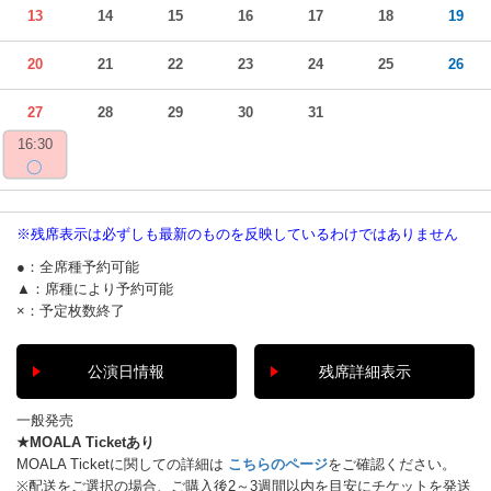
13
14
15
16
17
18
19
20
21
22
23
24
25
26
27
28
29
30
31
16:30
◯
※残席表示は必ずしも最新のものを反映しているわけではありません
●：全席種予約可能
▲：席種により予約可能
×：予定枚数終了
公演日情報
残席詳細表示
一般発売
★MOALA Ticketあり
MOALA Ticketに関しての詳細は
こちらのページ
をご確認ください。
※配送をご選択の場合、ご購入後2～3週間以内を目安にチケットを発送