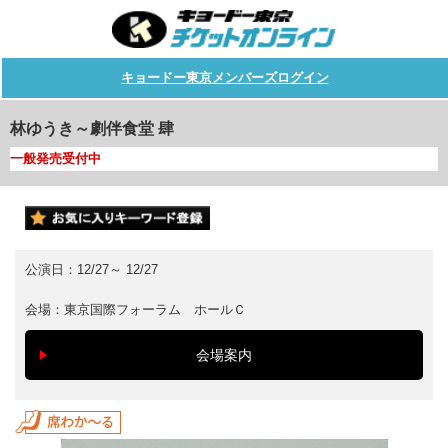
キョードー東京メンバーズログイン
林ゆうき～劇伴食堂 肆
一般発売受付中
公演日：
12/27
～
12/27
会場：
東京国際フォーラム ホールＣ