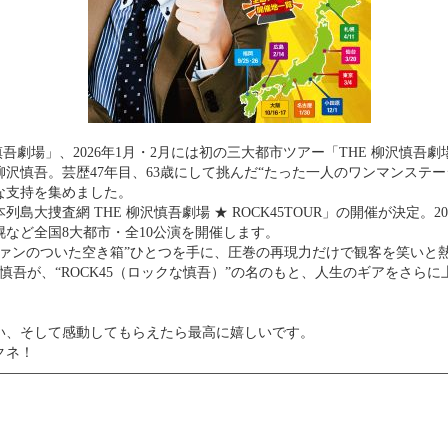
沢慎吾劇場」、2026年1月・2月には初の三大都市ツアー「THE 柳沢慎吾
慎吾。芸歴47年目、63歳にして挑んだ“たった一人のワンマンステージ
な支持を集めました。
大捜査網 THE 柳沢慎吾劇場 ★ ROCK45TOUR」の開催が決定。
など全国8大都市・全10公演を開催します。
ファンのついた空き箱”ひとつを手に、圧巻の再現力だけで観客を笑いと
柳沢慎吾が、“ROCK45（ロックな慎吾）”の名のもと、人生のギアをさら
い、そして感動してもらえたら最高に嬉しいです。
クネ！