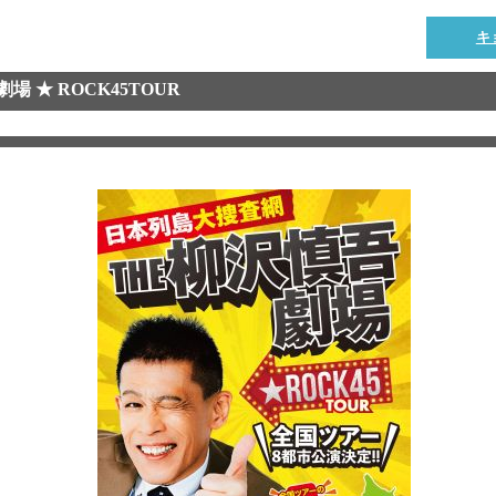
キ
 ★ ROCK45TOUR