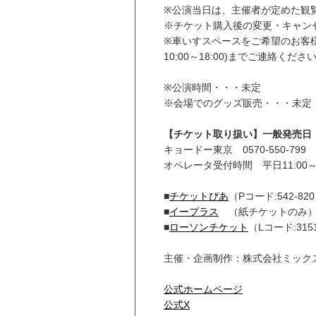
※公演当日は、主催者が定めた観
※チケット購入後の変更・キャン
※車いすスペースをご希望のお客様は、
10:00～18:00)までご連絡くださ
※公演時間・・・未定
※会場でのグッズ販売・・・未定
【チケット取り扱い】一般発売日：7
キョードー東京 0570-550-7
オペレータ受付時間 平日11:00～18
■
チケットぴあ
（Pコード:542-
■
イープラス
（紙チケットのみ
■
ローソンチケット
（Lコード:31
主催・企画制作：株式会社ミック
公式ホームページ
公式X